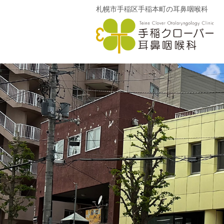
札幌市手稲区手稲本町の耳鼻咽喉科